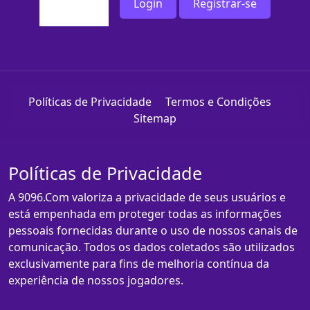
Login
Registrar-se
Políticas de Privacidade
Termos e Condições
Sitemap
Políticas de Privacidade
A 9096.Com valoriza a privacidade de seus usuários e
está empenhada em proteger todas as informações
pessoais fornecidas durante o uso de nossos canais de
comunicação. Todos os dados coletados são utilizados
exclusivamente para fins de melhoria contínua da
experiência de nossos jogadores.