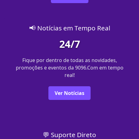
📢 Notícias em Tempo Real
24/7
Fique por dentro de todas as novidades,
promoções e eventos da 9096.Com em tempo
real!
Ver Notícias
💬 Suporte Direto