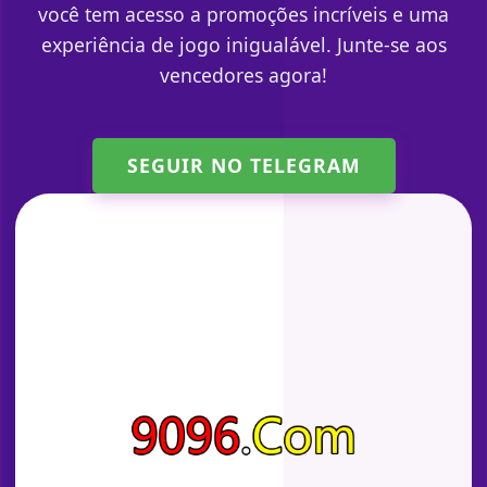
você tem acesso a promoções incríveis e uma
experiência de jogo inigualável. Junte-se aos
vencedores agora!
SEGUIR NO TELEGRAM