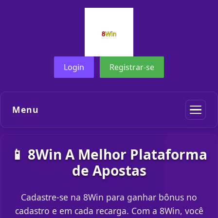
Login
Registrar-se
Menu
📱 8Win A Melhor Plataforma
de Apostas
Cadastre-se na 8Win para ganhar bônus no
cadastro e em cada recarga. Com a 8Win, você