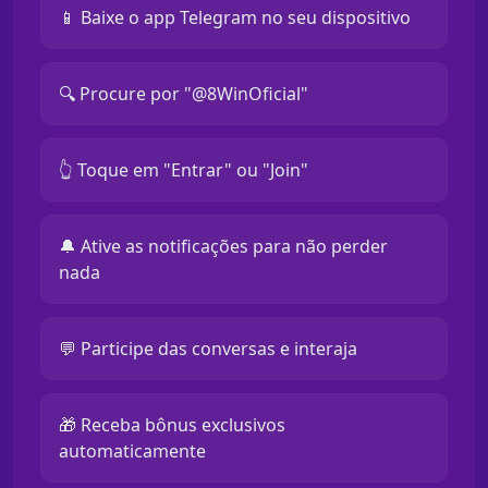
📱 Baixe o app Telegram no seu dispositivo
🔍 Procure por "@8WinOficial"
👆 Toque em "Entrar" ou "Join"
🔔 Ative as notificações para não perder
nada
💬 Participe das conversas e interaja
🎁 Receba bônus exclusivos
automaticamente