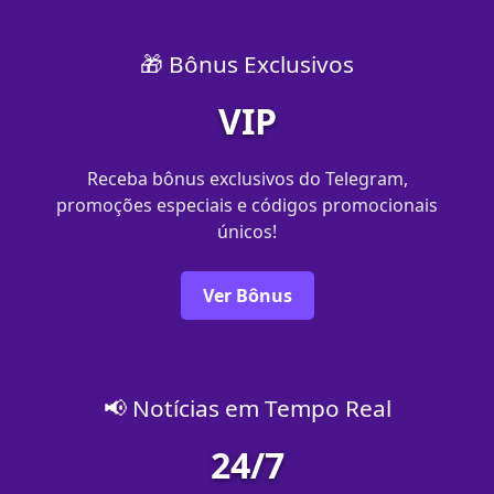
🎁 Bônus Exclusivos
VIP
Receba bônus exclusivos do Telegram,
promoções especiais e códigos promocionais
únicos!
Ver Bônus
📢 Notícias em Tempo Real
24/7