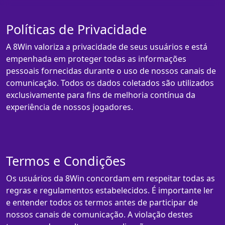
Políticas de Privacidade
A 8Win valoriza a privacidade de seus usuários e está
empenhada em proteger todas as informações
pessoais fornecidas durante o uso de nossos canais de
comunicação. Todos os dados coletados são utilizados
exclusivamente para fins de melhoria contínua da
experiência de nossos jogadores.
Termos e Condições
Os usuários da 8Win concordam em respeitar todas as
regras e regulamentos estabelecidos. É importante ler
e entender todos os termos antes de participar de
nossos canais de comunicação. A violação destes