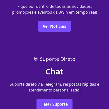
Fique por dentro de todas as novidades,
promoções e eventos da 8Win em tempo real!
Ver Notícias
💬 Suporte Direto
Chat
Suporte direto via Telegram, respostas rápidas e
atendimento personalizado!
Falar Suporte