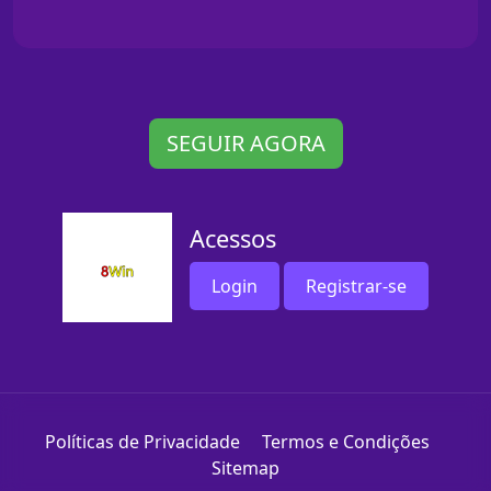
SEGUIR AGORA
Acessos
Login
Registrar-se
Políticas de Privacidade
Termos e Condições
Sitemap