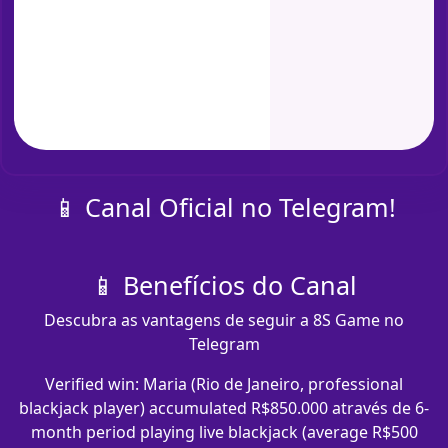
📱 Canal Oficial no Telegram!
📱 Benefícios do Canal
Descubra as vantagens de seguir a 8S Game no
Telegram
Verified win: Maria (Rio de Janeiro, professional
blackjack player) accumulated R$850.000 através de 6-
month period playing live blackjack (average R$500