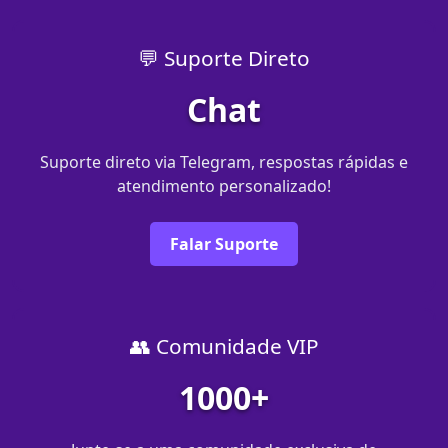
💬 Suporte Direto
Chat
Suporte direto via Telegram, respostas rápidas e
atendimento personalizado!
Falar Suporte
👥 Comunidade VIP
1000+