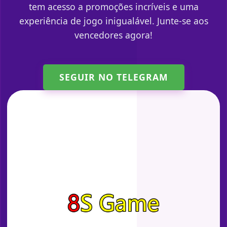
tem acesso a promoções incríveis e uma
experiência de jogo inigualável. Junte-se aos
vencedores agora!
SEGUIR NO TELEGRAM