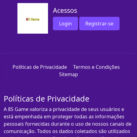
Acessos
Login
Registrar-se
Políticas de Privacidade
Termos e Condições
Sitemap
Políticas de Privacidade
A 8S Game valoriza a privacidade de seus usuários e
está empenhada em proteger todas as informações
pessoais fornecidas durante o uso de nossos canais de
comunicação. Todos os dados coletados são utilizados