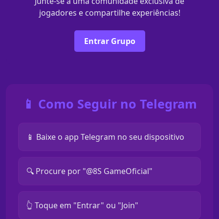
Junte-se a uma comunidade exclusiva de
jogadores e compartilhe experiências!
Entrar Grupo
📱 Como Seguir no Telegram
📱 Baixe o app Telegram no seu dispositivo
🔍 Procure por "@8S GameOficial"
👆 Toque em "Entrar" ou "Join"