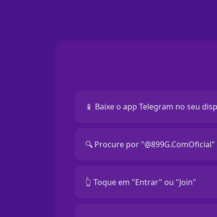
📱 Baixe o app Telegram no seu disp
🔍 Procure por "@899G.ComOficial"
👆 Toque em "Entrar" ou "Join"