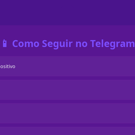
📱 Como Seguir no Telegram
ositivo