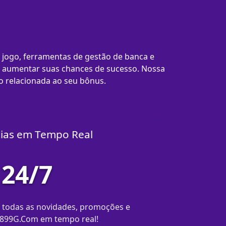
e jogo, ferramentas de gestão de banca e
o e aumentar suas chances de sucesso. Nossa
o relacionada ao seu bônus.
cias em Tempo Real
24/7
e todas as novidades, promoções e
 899G.Com em tempo real!