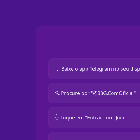
📱 Baixe o app Telegram no seu disp
🔍 Procure por "@88G.ComOficial"
👆 Toque em "Entrar" ou "Join"