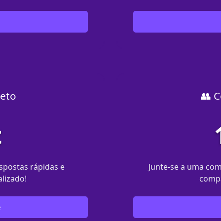
reto
👥 
t
espostas rápidas e
Junte-se a uma com
lizado!
compa
e