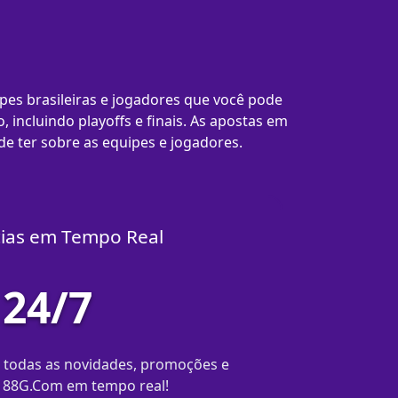
es brasileiras e jogadores que você pode
incluindo playoffs e finais. As apostas em
e ter sobre as equipes e jogadores.
cias em Tempo Real
24/7
e todas as novidades, promoções e
 88G.Com em tempo real!