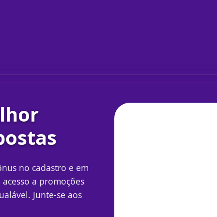
lhor
postas
ônus no cadastro e em
m acesso a promoções
ualável. Junte-se aos