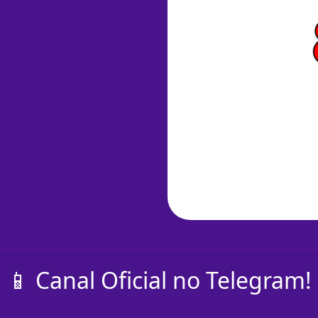
📱 Canal Oficial no Telegram!