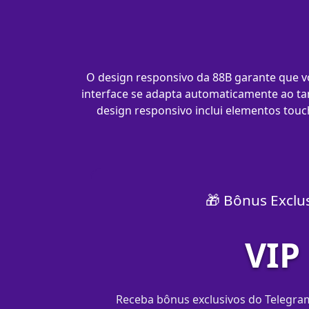
O design responsivo da 88B garante que v
interface se adapta automaticamente ao ta
design responsivo inclui elementos touc
🎁 Bônus Exclu
VIP
Receba bônus exclusivos do Telegra