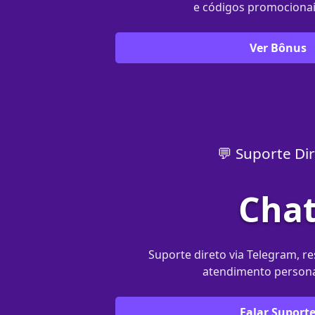
e códigos promocionai
Ver Bônus
💬 Suporte Di
Cha
Suporte direto via Telegram, r
atendimento persona
Falar Suport