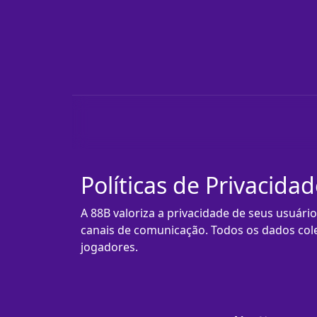
Políticas de Privacida
A 88B valoriza a privacidade de seus usuár
canais de comunicação. Todos os dados cole
jogadores.