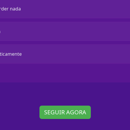
erder nada
a
aticamente
SEGUIR AGORA