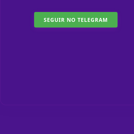
SEGUIR NO TELEGRAM