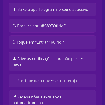
📱 Baixe o app Telegram no seu dispositivo
🔍 Procure por "@8897Oficial"
👆 Toque em "Entrar" ou "Join"
🔔 Ative as notificações para não perder
nada
💬 Participe das conversas e interaja
🎁 Receba bônus exclusivos
automaticamente