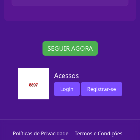
SEGUIR AGORA
Acessos
Login
Registrar-se
Políticas de Privacidade
Termos e Condições