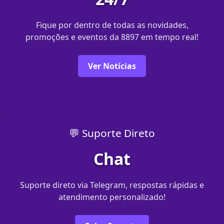
Fique por dentro de todas as novidades,
promoções e eventos da 8897 em tempo real!
Ver Notícias
💬 Suporte Direto
Chat
Suporte direto via Telegram, respostas rápidas e
atendimento personalizado!