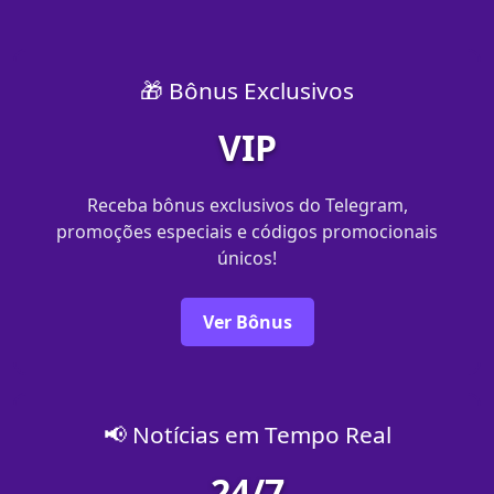
🎁 Bônus Exclusivos
VIP
Receba bônus exclusivos do Telegram,
promoções especiais e códigos promocionais
únicos!
Ver Bônus
📢 Notícias em Tempo Real
24/7