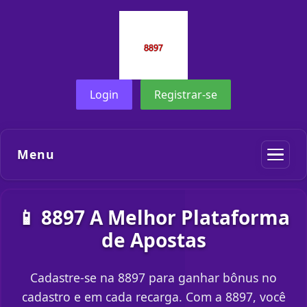
Login
Registrar-se
Menu
📱 8897 A Melhor Plataforma
de Apostas
Cadastre-se na 8897 para ganhar bônus no
cadastro e em cada recarga. Com a 8897, você