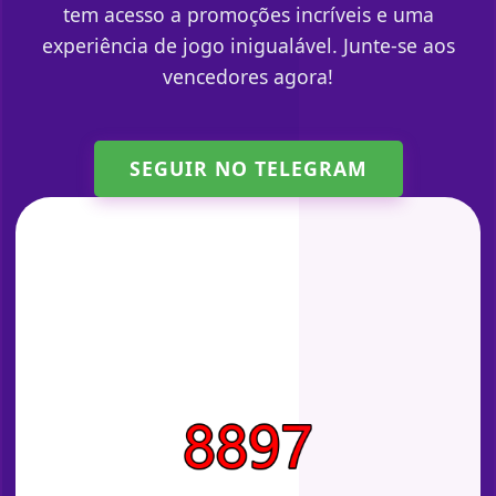
tem acesso a promoções incríveis e uma
experiência de jogo inigualável. Junte-se aos
vencedores agora!
SEGUIR NO TELEGRAM