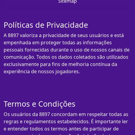
Sitemap
Políticas de Privacidade
A 8897 valoriza a privacidade de seus usuários e está
empenhada em proteger todas as informações
pessoais fornecidas durante o uso de nossos canais de
comunicação. Todos os dados coletados são utilizados
exclusivamente para fins de melhoria contínua da
experiência de nossos jogadores.
Termos e Condições
Os usuários da 8897 concordam em respeitar todas as
regras e regulamentos estabelecidos. É importante ler
e entender todos os termos antes de participar de