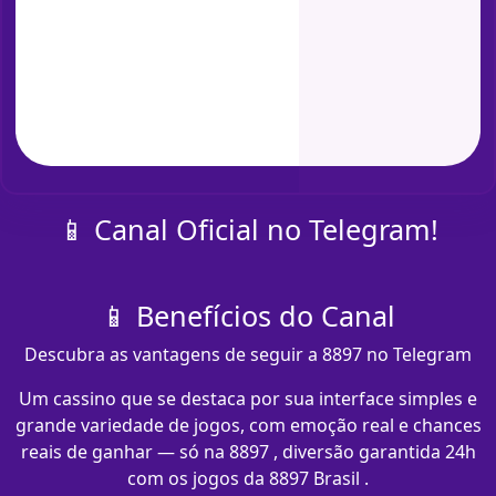
📱 Canal Oficial no Telegram!
📱 Benefícios do Canal
Descubra as vantagens de seguir a 8897 no Telegram
Um cassino que se destaca por sua interface simples e
grande variedade de jogos, com emoção real e chances
reais de ganhar — só na 8897 , diversão garantida 24h
com os jogos da 8897 Brasil .