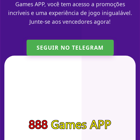
Games APP, você tem acesso a promoções
incríveis e uma experiência de jogo inigualável.
Junte-se aos vencedores agora!
SEGUIR NO TELEGRAM