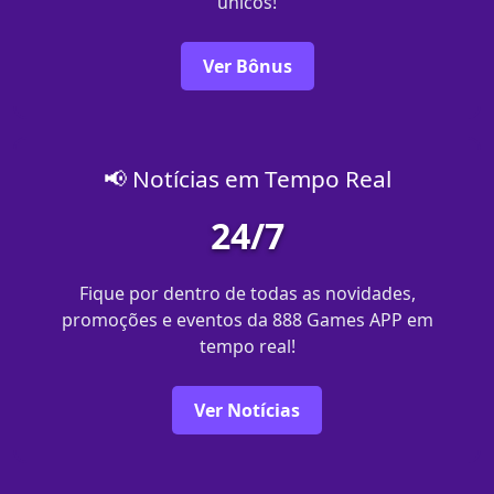
únicos!
Ver Bônus
📢 Notícias em Tempo Real
24/7
Fique por dentro de todas as novidades,
promoções e eventos da 888 Games APP em
tempo real!
Ver Notícias