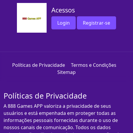
Acessos
Login
Registrar-se
Políticas de Privacidade
Termos e Condições
Sitemap
Políticas de Privacidade
A 888 Games APP valoriza a privacidade de seus
usuários e está empenhada em proteger todas as
informações pessoais fornecidas durante o uso de
nossos canais de comunicação. Todos os dados