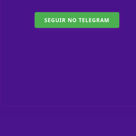
SEGUIR NO TELEGRAM