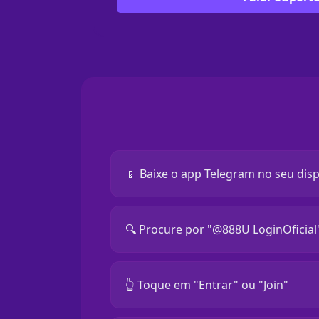
📱 Baixe o app Telegram no seu disp
🔍 Procure por "@888U LoginOficial
👆 Toque em "Entrar" ou "Join"