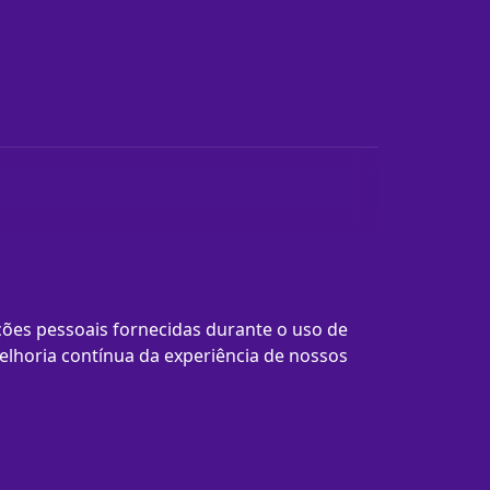
ções pessoais fornecidas durante o uso de
elhoria contínua da experiência de nossos