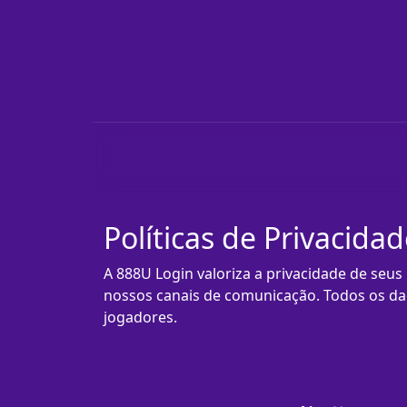
Políticas de Privacida
A 888U Login valoriza a privacidade de seu
nossos canais de comunicação. Todos os dad
jogadores.