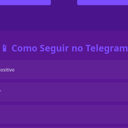
📱 Como Seguir no Telegram
ositivo
"