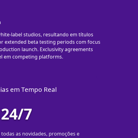
m
ite-label studios, resultando em títulos
r extended beta testing periods com focus
duction launch. Exclusivity agreements
vel em competing platforms.
cias em Tempo Real
24/7
e todas as novidades, promoções e