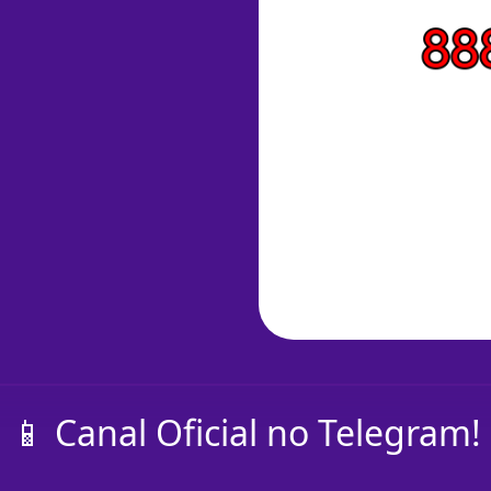
📱 Canal Oficial no Telegram!