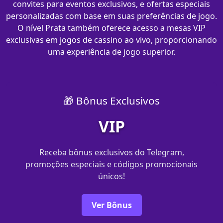
convites para eventos exclusivos, e ofertas especiais
personalizadas com base em suas preferências de jogo.
O nível Prata também oferece acesso a mesas VIP
exclusivas em jogos de cassino ao vivo, proporcionando
uma experiência de jogo superior.
🎁 Bônus Exclusivos
VIP
Receba bônus exclusivos do Telegram,
promoções especiais e códigos promocionais
únicos!
Ver Bônus