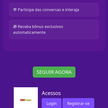
💬 Participe das conversas e interaja
🎁 Receba bônus exclusivos
automaticamente
SEGUIR AGORA
Acessos
Login
Registrar-se