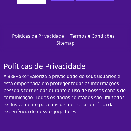
Políticas de Privacidade
Termos e Condições
Sitemap
Políticas de Privacidade
A 888Poker valoriza a privacidade de seus usuários e
está empenhada em proteger todas as informações
pessoais fornecidas durante o uso de nossos canais de
comunicação. Todos os dados coletados são utilizados
exclusivamente para fins de melhoria contínua da
experiência de nossos jogadores.