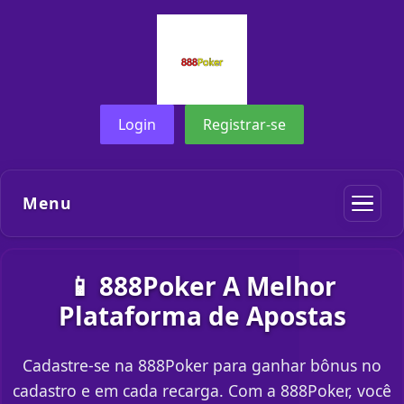
Login
Registrar-se
Menu
📱 888Poker A Melhor
Plataforma de Apostas
Cadastre-se na 888Poker para ganhar bônus no
cadastro e em cada recarga. Com a 888Poker, você