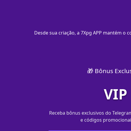
Desde sua criação, a 7Xpg APP mantém o co
🎁 Bônus Exclu
VIP
Receba bônus exclusivos do Telegra
e códigos promocionai