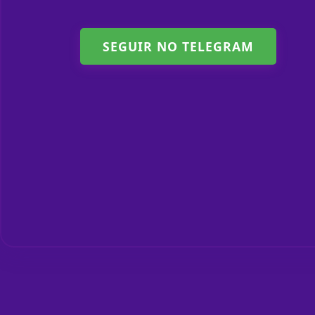
SEGUIR NO TELEGRAM