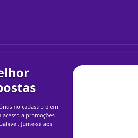
elhor
postas
ônus no cadastro e em
m acesso a promoções
ualável. Junte-se aos