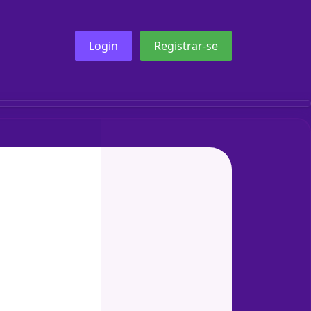
Login
Registrar-se