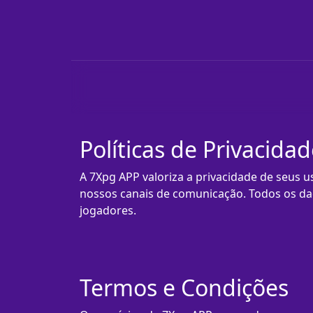
Políticas de Privacida
A 7Xpg APP valoriza a privacidade de seus 
nossos canais de comunicação. Todos os dad
jogadores.
Termos e Condições