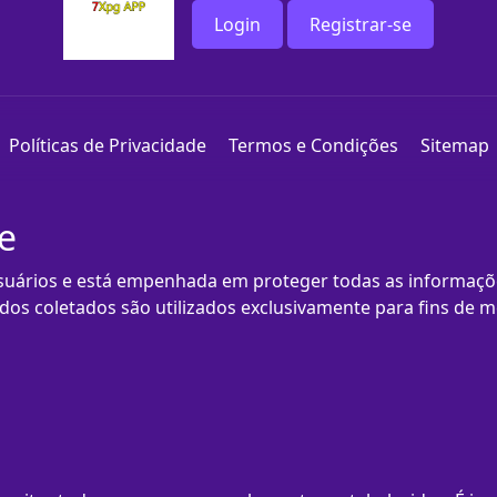
Login
Registrar-se
Políticas de Privacidade
Termos e Condições
Sitemap
de
usuários e está empenhada em proteger todas as informaçõ
os coletados são utilizados exclusivamente para fins de m