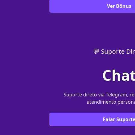
Ver Bônus
💬 Suporte Di
Cha
Suporte direto via Telegram, r
atendimento persona
Falar Suport