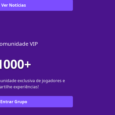
Ver Notícias
Comunidade VIP
1000+
unidade exclusiva de jogadores e
rtilhe experiências!
Entrar Grupo