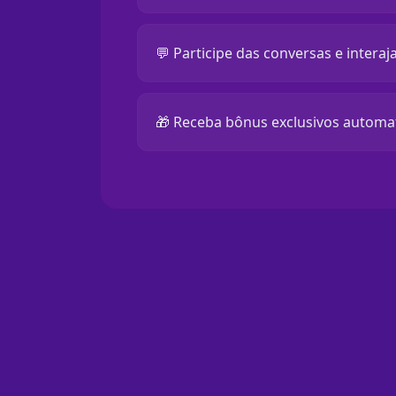
💬 Participe das conversas e interaj
🎁 Receba bônus exclusivos autom