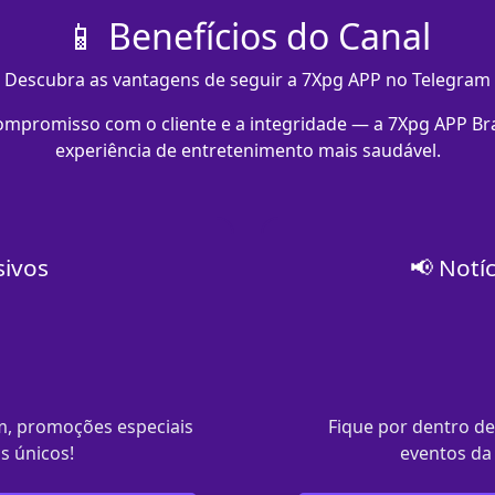
📱 Benefícios do Canal
Descubra as vantagens de seguir a 7Xpg APP no Telegram
mpromisso com o cliente e a integridade — a 7Xpg APP Br
experiência de entretenimento mais saudável.
sivos
📢 Notí
m, promoções especiais
Fique por dentro d
s únicos!
eventos da