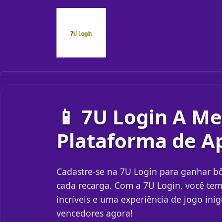
📱 7U Login A Me
Plataforma de A
Cadastre-se na 7U Login para ganhar b
cada recarga. Com a 7U Login, você te
incríveis e uma experiência de jogo inig
vencedores agora!