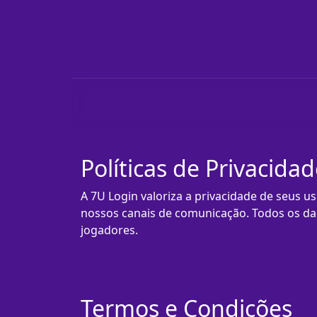
Políticas de Privacida
A 7U Login valoriza a privacidade de seus 
nossos canais de comunicação. Todos os dad
jogadores.
Termos e Condições