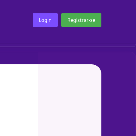
Login
Registrar-se