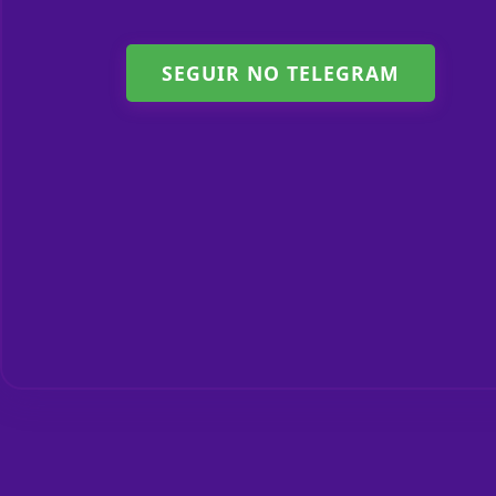
SEGUIR NO TELEGRAM