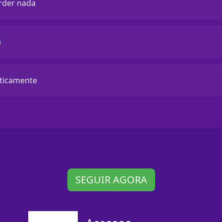
erder nada
a
aticamente
SEGUIR AGORA