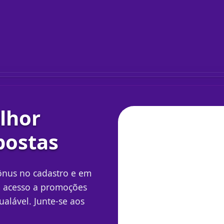
lhor
postas
ônus no cadastro e em
m acesso a promoções
ualável. Junte-se aos