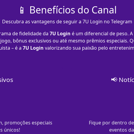
📱 Benefícios do Canal
Descubra as vantagens de seguir a 7U Login no Telegram
rama de fidelidade da
7U Login
é um diferencial de peso. 
 jogo, bônus exclusivos ou até mesmo prêmios especiais. 
ista – é a
7U Login
valorizando sua paixão pelo entreteni
sivos
📢 Notí
m, promoções especiais
Fique por dentro d
s únicos!
eventos da