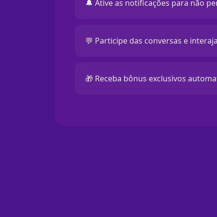
🔔 Ative as notificações para não p
💬 Participe das conversas e interaj
🎁 Receba bônus exclusivos autom