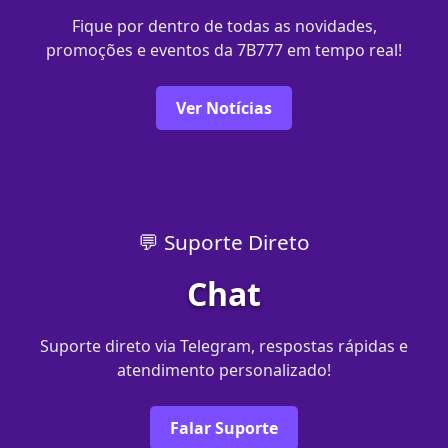
Fique por dentro de todas as novidades,
promoções e eventos da 7B777 em tempo real!
Ver Notícias
💬 Suporte Direto
Chat
Suporte direto via Telegram, respostas rápidas e
atendimento personalizado!
Falar Suporte