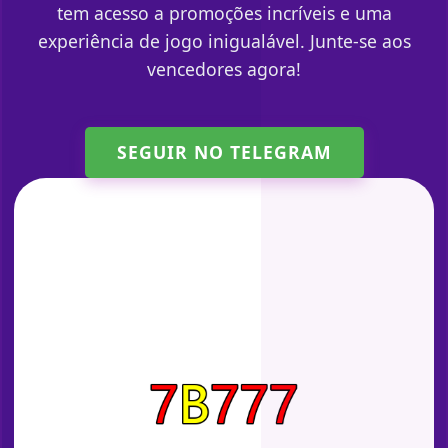
tem acesso a promoções incríveis e uma
experiência de jogo inigualável. Junte-se aos
vencedores agora!
SEGUIR NO TELEGRAM