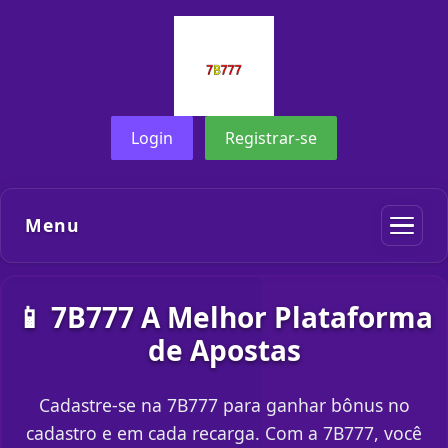
Login
Registrar-se
Menu
📱 7B777 A Melhor Plataforma
de Apostas
Cadastre-se na 7B777 para ganhar bônus no
cadastro e em cada recarga. Com a 7B777, você