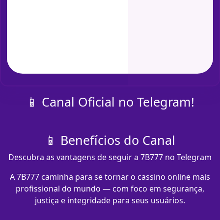
📱 Canal Oficial no Telegram!
📱 Benefícios do Canal
Descubra as vantagens de seguir a 7B777 no Telegram
A 7B777 caminha para se tornar o cassino online mais
profissional do mundo — com foco em segurança,
justiça e integridade para seus usuários.