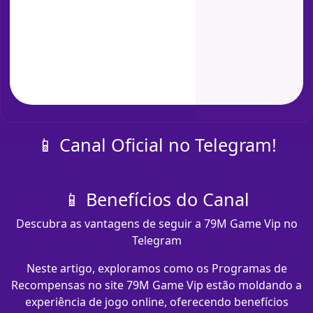
📱 Canal Oficial no Telegram!
📱 Benefícios do Canal
Descubra as vantagens de seguir a 79M Game Vip no
Telegram
Neste artigo, exploramos como os Programas de
Recompensas no site 79M Game Vip estão moldando a
experiência de jogo online, oferecendo benefícios