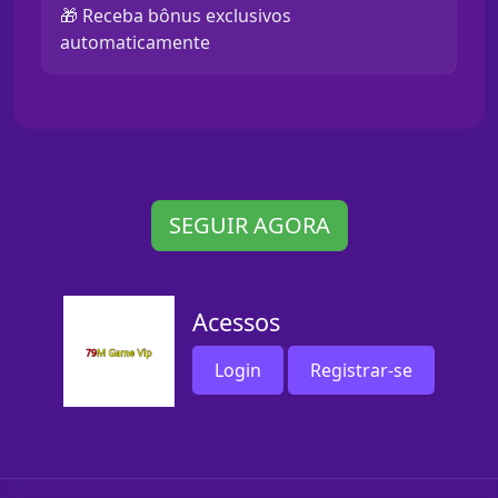
🎁 Receba bônus exclusivos
automaticamente
SEGUIR AGORA
Acessos
Login
Registrar-se