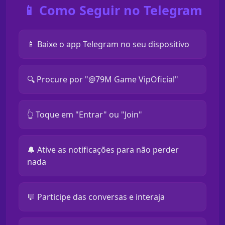
📱 Como Seguir no Telegram
📱 Baixe o app Telegram no seu dispositivo
🔍 Procure por "@79M Game VipOficial"
👆 Toque em "Entrar" ou "Join"
🔔 Ative as notificações para não perder
nada
💬 Participe das conversas e interaja