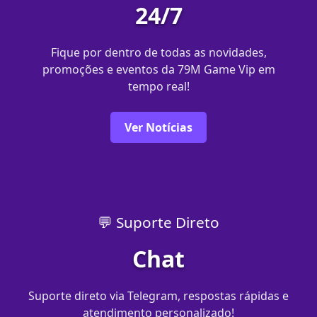
24/7
Fique por dentro de todas as novidades,
promoções e eventos da 79M Game Vip em
tempo real!
Ver Notícias
💬 Suporte Direto
Chat
Suporte direto via Telegram, respostas rápidas e
atendimento personalizado!