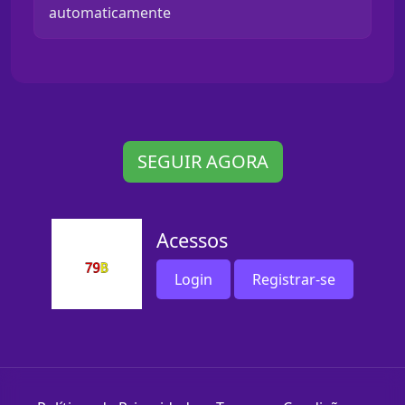
automaticamente
SEGUIR AGORA
Acessos
Login
Registrar-se