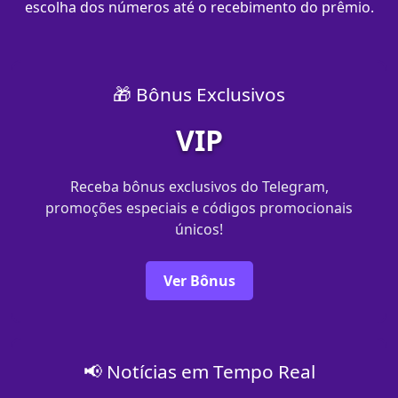
escolha dos números até o recebimento do prêmio.
🎁 Bônus Exclusivos
VIP
Receba bônus exclusivos do Telegram,
promoções especiais e códigos promocionais
únicos!
Ver Bônus
📢 Notícias em Tempo Real