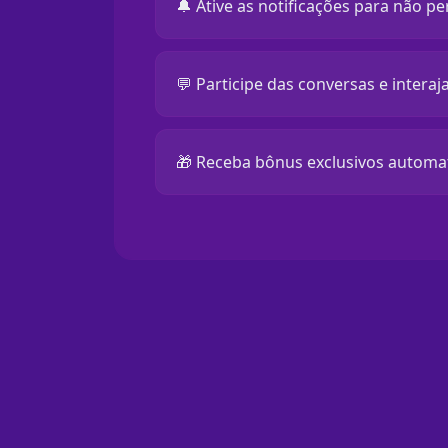
🔔 Ative as notificações para não p
💬 Participe das conversas e interaj
🎁 Receba bônus exclusivos autom