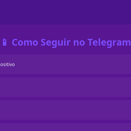
📱 Como Seguir no Telegram
ositivo