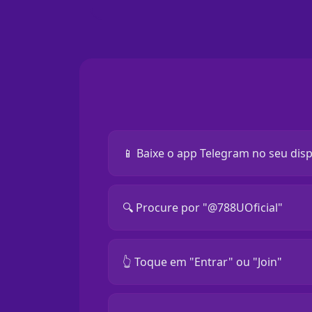
📱 Baixe o app Telegram no seu disp
🔍 Procure por "@788UOficial"
👆 Toque em "Entrar" ou "Join"