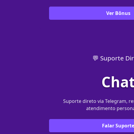
Ver Bônus
💬 Suporte Di
Cha
Suporte direto via Telegram, r
atendimento persona
Falar Suport