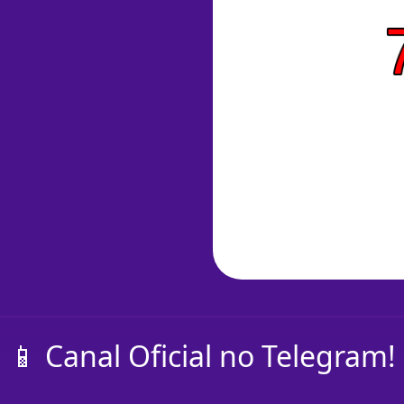
📱 Canal Oficial no Telegram!