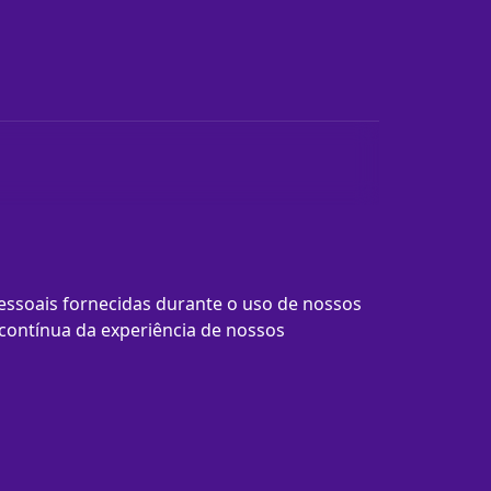
essoais fornecidas durante o uso de nossos
 contínua da experiência de nossos