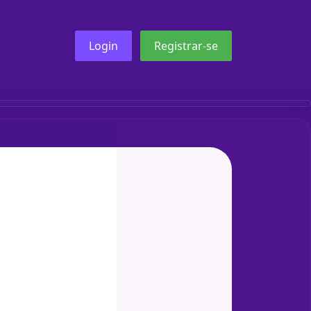
Login
Registrar-se