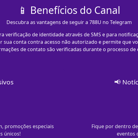
📱 Benefícios do Canal
Descubra as vantagens de seguir a 788U no Telegram
ara verificação de identidade através de SMS e para notific
er sua conta contra acesso não autorizado e permite que vo
rmações de contato são verificadas durante o processo de 
sivos
📢 Notí
m, promoções especiais
Fique por dentro d
s únicos!
eventos 