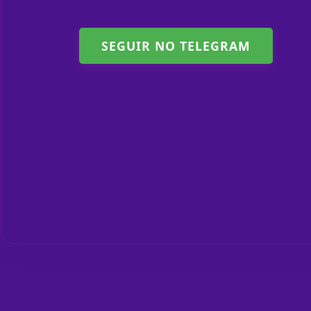
SEGUIR NO TELEGRAM