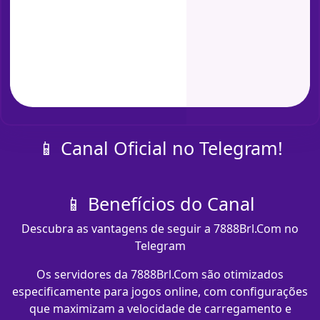
📱 Canal Oficial no Telegram!
📱 Benefícios do Canal
Descubra as vantagens de seguir a 7888Brl.Com no
Telegram
Os servidores da 7888Brl.Com são otimizados
especificamente para jogos online, com configurações
que maximizam a velocidade de carregamento e