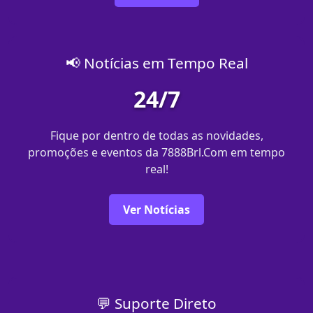
📢 Notícias em Tempo Real
24/7
Fique por dentro de todas as novidades,
promoções e eventos da 7888Brl.Com em tempo
real!
Ver Notícias
💬 Suporte Direto