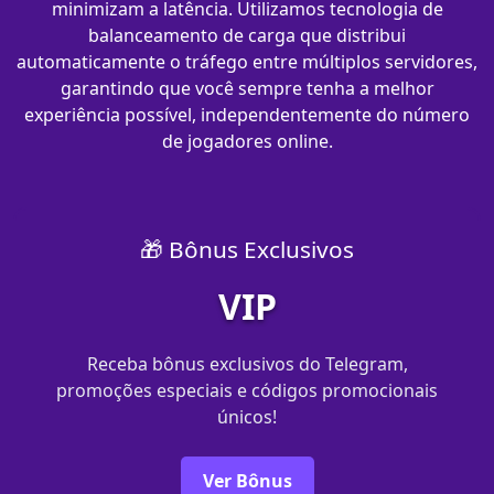
minimizam a latência. Utilizamos tecnologia de
balanceamento de carga que distribui
automaticamente o tráfego entre múltiplos servidores,
garantindo que você sempre tenha a melhor
experiência possível, independentemente do número
de jogadores online.
🎁 Bônus Exclusivos
VIP
Receba bônus exclusivos do Telegram,
promoções especiais e códigos promocionais
únicos!
Ver Bônus