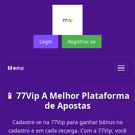
Login
Registrar-se
Menu
📱 77Vip A Melhor Plataforma
de Apostas
Cadastre-se na 77Vip para ganhar bônus no
cadastro e em cada recarga. Com a 77Vip, você