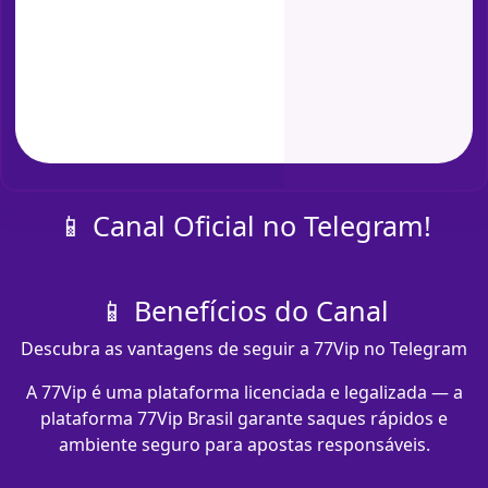
📱 Canal Oficial no Telegram!
📱 Benefícios do Canal
Descubra as vantagens de seguir a 77Vip no Telegram
A 77Vip é uma plataforma licenciada e legalizada — a
plataforma 77Vip Brasil garante saques rápidos e
ambiente seguro para apostas responsáveis.