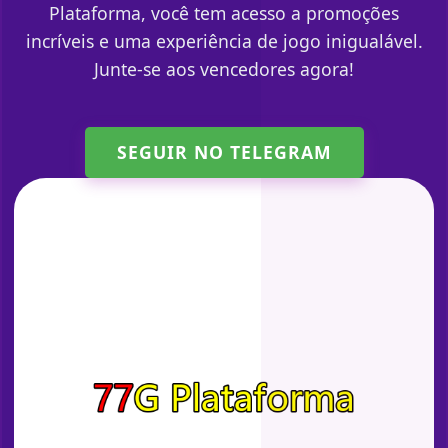
Plataforma, você tem acesso a promoções
incríveis e uma experiência de jogo inigualável.
Junte-se aos vencedores agora!
SEGUIR NO TELEGRAM