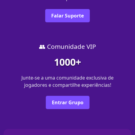
Falar Suporte
👥 Comunidade VIP
1000+
Junte-se a uma comunidade exclusiva de
jogadores e compartilhe experiências!
Entrar Grupo