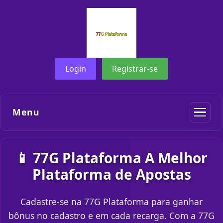
Login
Registrar-se
Menu
📱 77G Plataforma A Melhor
Plataforma de Apostas
Cadastre-se na 77G Plataforma para ganhar
bônus no cadastro e em cada recarga. Com a 77G