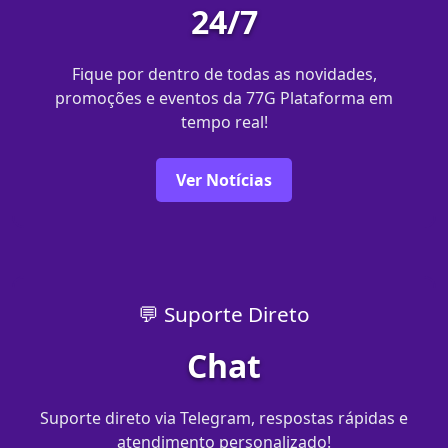
24/7
Fique por dentro de todas as novidades,
promoções e eventos da 77G Plataforma em
tempo real!
Ver Notícias
💬 Suporte Direto
Chat
Suporte direto via Telegram, respostas rápidas e
atendimento personalizado!