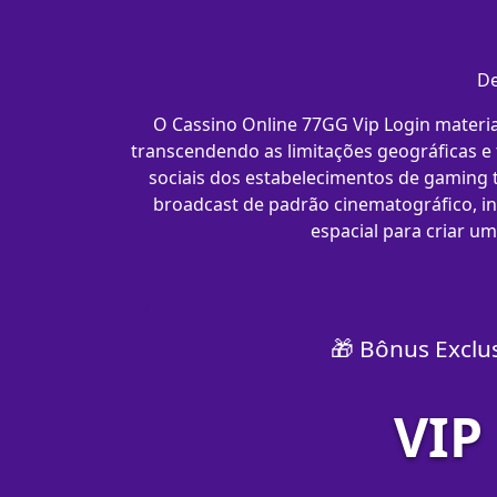
De
O Cassino Online 77GG Vip Login material
transcendendo as limitações geográficas e 
sociais dos estabelecimentos de gaming t
broadcast de padrão cinematográfico, in
espacial para criar u
🎁 Bônus Exclu
VIP