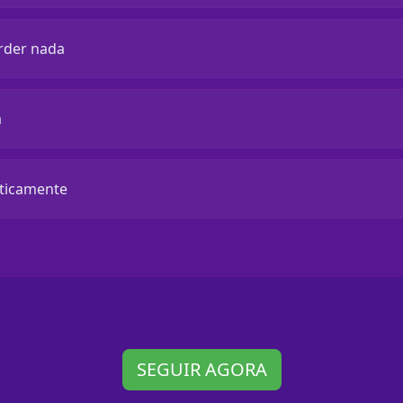
erder nada
a
aticamente
SEGUIR AGORA