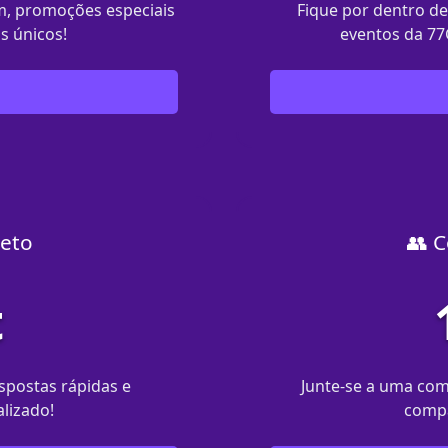
m, promoções especiais
Fique por dentro d
s únicos!
eventos da 77
reto
👥 
t
espostas rápidas e
Junte-se a uma com
lizado!
compa