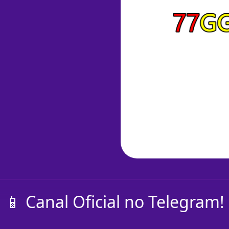
📱 Canal Oficial no Telegram!