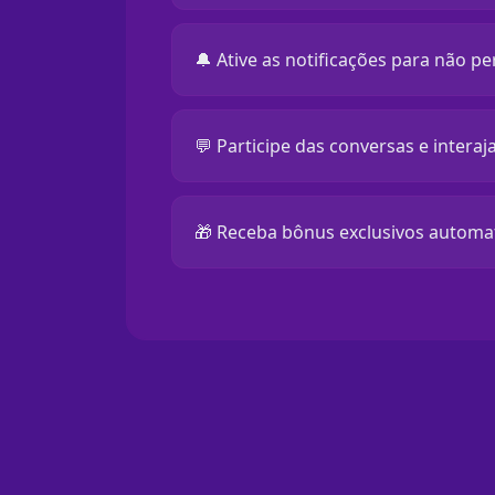
🔔 Ative as notificações para não p
💬 Participe das conversas e interaj
🎁 Receba bônus exclusivos autom