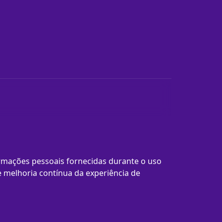
ormações pessoais fornecidas durante o uso
e melhoria contínua da experiência de