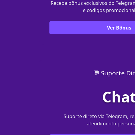
Receba bônus exclusivos do Telegra
e códigos promocionai
Ver Bônus
💬 Suporte Di
Cha
Suporte direto via Telegram, r
atendimento persona