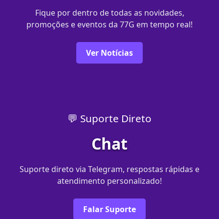
Fique por dentro de todas as novidades,
promoções e eventos da 77G em tempo real!
Ver Notícias
💬 Suporte Direto
Chat
Suporte direto via Telegram, respostas rápidas e
atendimento personalizado!
Falar Suporte