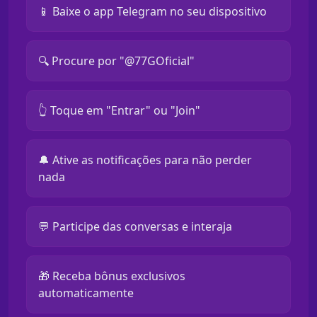
📱 Baixe o app Telegram no seu dispositivo
🔍 Procure por "@77GOficial"
👆 Toque em "Entrar" ou "Join"
🔔 Ative as notificações para não perder
nada
💬 Participe das conversas e interaja
🎁 Receba bônus exclusivos
automaticamente