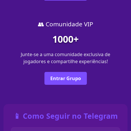
👥 Comunidade VIP
1000+
Junte-se a uma comunidade exclusiva de
jogadores e compartilhe experiências!
Entrar Grupo
📱 Como Seguir no Telegram