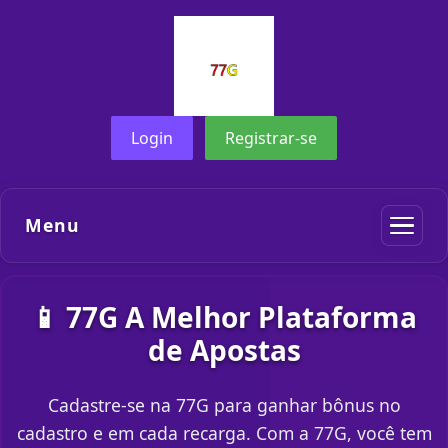
Login
Registrar-se
Menu
📱 77G A Melhor Plataforma
de Apostas
Cadastre-se na 77G para ganhar bônus no
cadastro e em cada recarga. Com a 77G, você tem