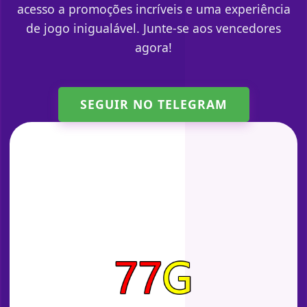
acesso a promoções incríveis e uma experiência
de jogo inigualável. Junte-se aos vencedores
agora!
SEGUIR NO TELEGRAM