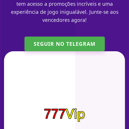
tem acesso a promoções incríveis e uma
experiência de jogo inigualável. Junte-se aos
vencedores agora!
SEGUIR NO TELEGRAM