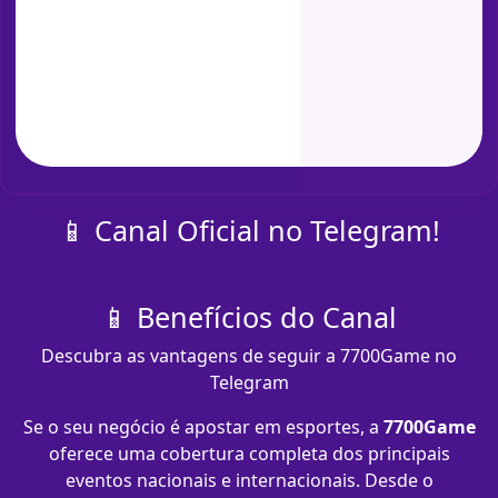
📱 Canal Oficial no Telegram!
📱 Benefícios do Canal
Descubra as vantagens de seguir a 7700Game no
Telegram
Se o seu negócio é apostar em esportes, a
7700Game
oferece uma cobertura completa dos principais
eventos nacionais e internacionais. Desde o