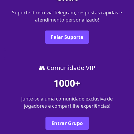
Suporte direto via Telegram, respostas rápidas e
atendimento personalizado!
Falar Suporte
👥 Comunidade VIP
1000+
Junte-se a uma comunidade exclusiva de
jogadores e compartilhe experiências!
Entrar Grupo