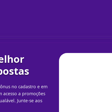
elhor
postas
bônus no cadastro e em
em acesso a promoções
ualável. Junte-se aos