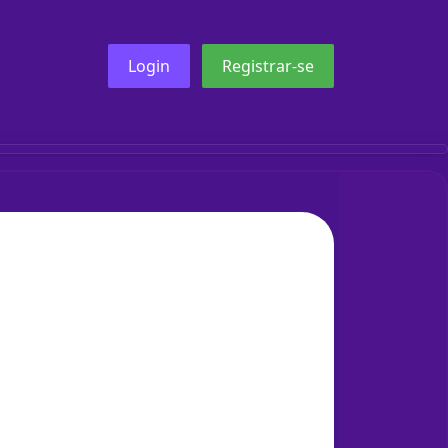
Login
Registrar-se