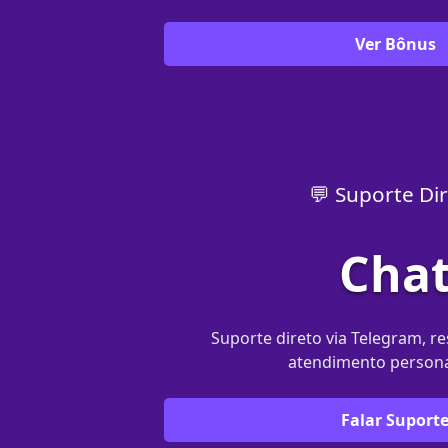
Ver Bônus
💬 Suporte Di
Cha
Suporte direto via Telegram, r
atendimento persona
Falar Suport