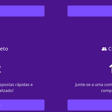
reto
👥 
t
espostas rápidas e
Junte-se a uma com
lizado!
compa
e