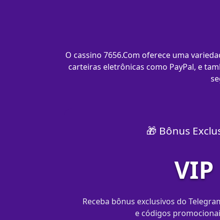
O cassino 7656.Com oferece uma variedad
carteiras eletrônicas como PayPal, e ta
se
🎁 Bônus Exclu
VIP
Receba bônus exclusivos do Telegra
e códigos promocionai