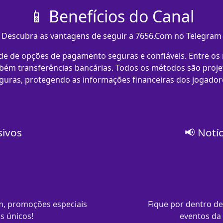
📱 Benefícios do Canal
Descubra as vantagens de seguir a 7656.Com no Telegram
e de opções de pagamento seguras e confiáveis. Entre os m
mbém transferências bancárias. Todos os métodos são proje
guras, protegendo as informações financeiras dos jogador
sivos
📢 Notí
m, promoções especiais
Fique por dentro d
s únicos!
eventos da