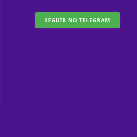
SEGUIR NO TELEGRAM