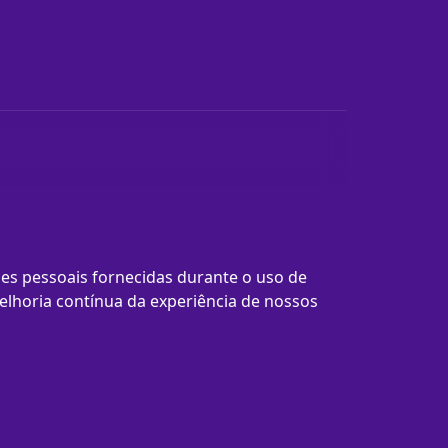
es pessoais fornecidas durante o uso de
elhoria contínua da experiência de nossos