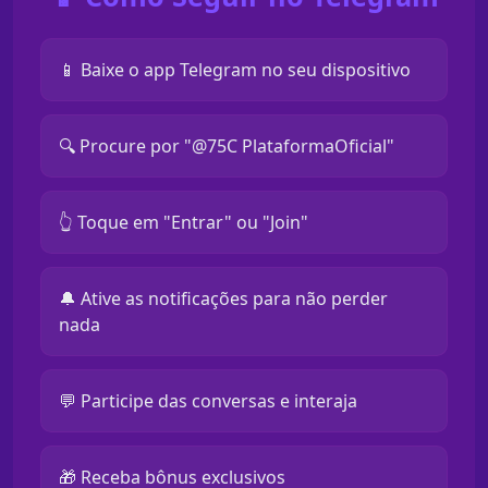
📱 Baixe o app Telegram no seu dispositivo
🔍 Procure por "@75C PlataformaOficial"
👆 Toque em "Entrar" ou "Join"
🔔 Ative as notificações para não perder
nada
💬 Participe das conversas e interaja
🎁 Receba bônus exclusivos