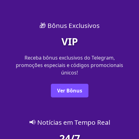
🎁 Bônus Exclusivos
VIP
Receba bônus exclusivos do Telegram,
promoções especiais e códigos promocionais
únicos!
Ver Bônus
📢 Notícias em Tempo Real
24/7