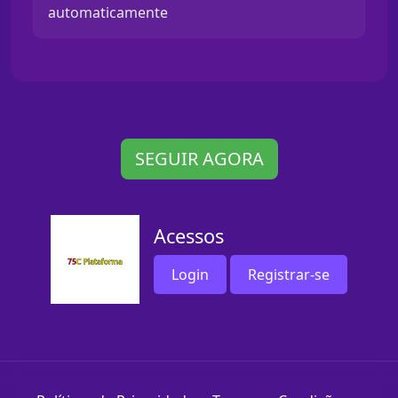
automaticamente
SEGUIR AGORA
Acessos
Login
Registrar-se