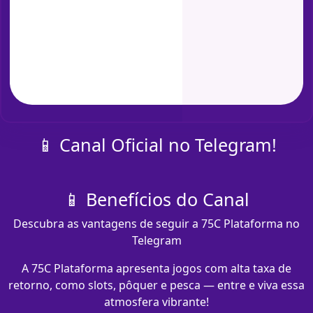
📱 Canal Oficial no Telegram!
📱 Benefícios do Canal
Descubra as vantagens de seguir a 75C Plataforma no
Telegram
A 75C Plataforma apresenta jogos com alta taxa de
retorno, como slots, pôquer e pesca — entre e viva essa
atmosfera vibrante!