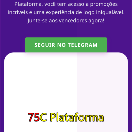
Plataforma, você tem acesso a promoções
incríveis e uma experiência de jogo inigualável.
Junte-se aos vencedores agora!
SEGUIR NO TELEGRAM