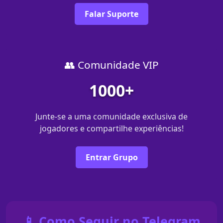
Falar Suporte
👥 Comunidade VIP
1000+
Junte-se a uma comunidade exclusiva de
jogadores e compartilhe experiências!
Entrar Grupo
📱 Como Seguir no Telegram