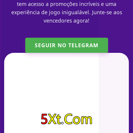
tem acesso a promoções incríveis e uma
experiência de jogo inigualável. Junte-se aos
vencedores agora!
SEGUIR NO TELEGRAM