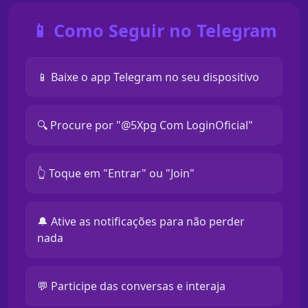
📱 Como Seguir no Telegram
📱 Baixe o app Telegram no seu dispositivo
🔍 Procure por "@5Xpg Com LoginOficial"
👆 Toque em "Entrar" ou "Join"
🔔 Ative as notificações para não perder
nada
💬 Participe das conversas e interaja