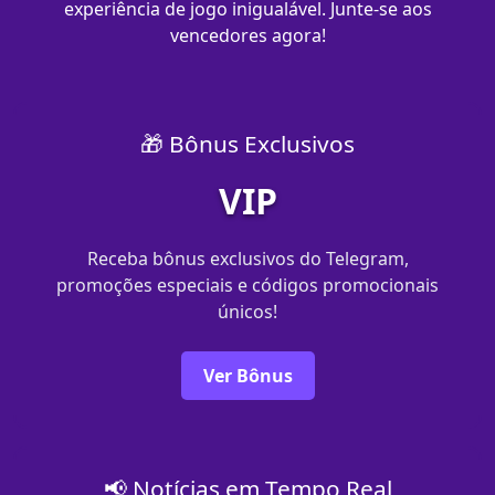
experiência de jogo inigualável. Junte-se aos
vencedores agora!
🎁 Bônus Exclusivos
VIP
Receba bônus exclusivos do Telegram,
promoções especiais e códigos promocionais
únicos!
Ver Bônus
📢 Notícias em Tempo Real