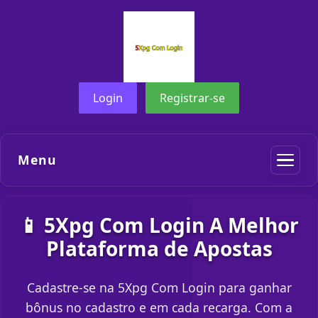
Login
Registrar-se
Menu
📱 5Xpg Com Login A Melhor
Plataforma de Apostas
Cadastre-se na 5Xpg Com Login para ganhar
bônus no cadastro e em cada recarga. Com a