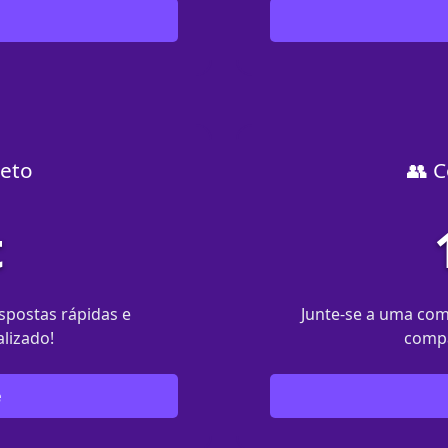
reto
👥 
t
espostas rápidas e
Junte-se a uma com
lizado!
compa
e