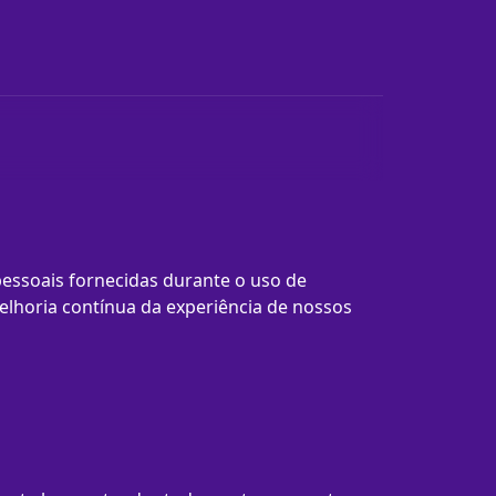
essoais fornecidas durante o uso de
elhoria contínua da experiência de nossos