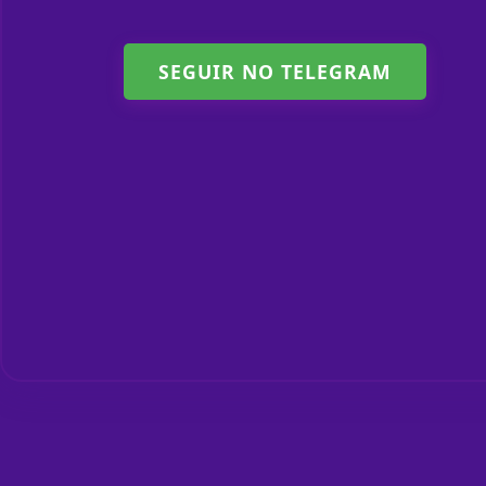
SEGUIR NO TELEGRAM