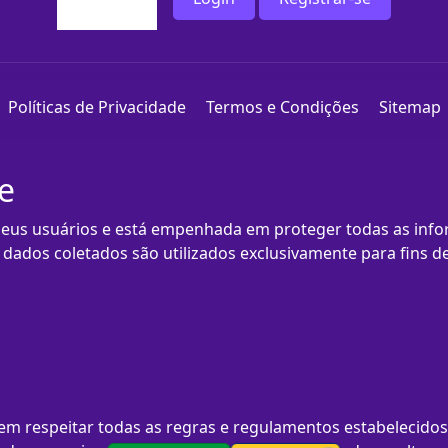
Políticas de Privacidade
Termos e Condições
Sitemap
de
 seus usuários e está empenhada em proteger todas as inf
dados coletados são utilizados exclusivamente para fins d
 respeitar todas as regras e regulamentos estabelecidos.