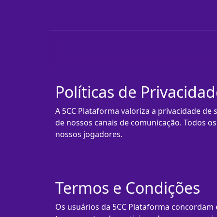
Políticas de Privacida
A 5CC Plataforma valoriza a privacidade de
de nossos canais de comunicação. Todos os 
nossos jogadores.
Termos e Condições
Os usuários da 5CC Plataforma concordam em