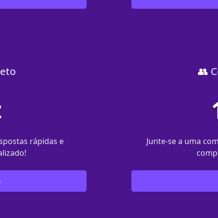
reto
👥 
t
espostas rápidas e
Junte-se a uma com
lizado!
compa
e