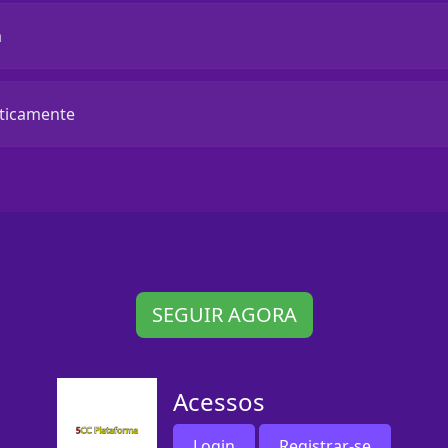
a
aticamente
SEGUIR AGORA
Acessos
Login
Registrar-se