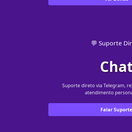
💬 Suporte Di
Cha
Suporte direto via Telegram, r
atendimento persona
Falar Suport