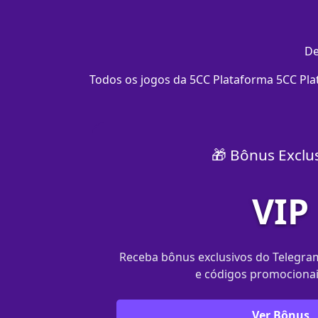
De
Todos os jogos da 5CC Plataforma 5CC Pla
🎁 Bônus Exclu
VIP
Receba bônus exclusivos do Telegra
e códigos promocionai
Ver Bônus