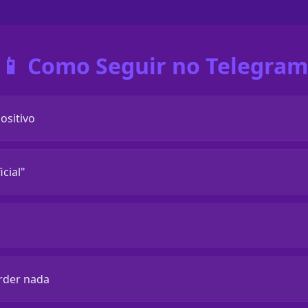
📱 Como Seguir no Telegram
ositivo
cial"
erder nada