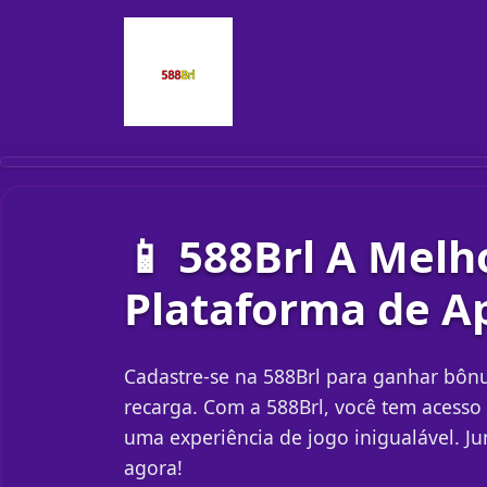
📱 588Brl A Melh
Plataforma de A
Cadastre-se na 588Brl para ganhar bôn
recarga. Com a 588Brl, você tem acesso 
uma experiência de jogo inigualável. J
agora!