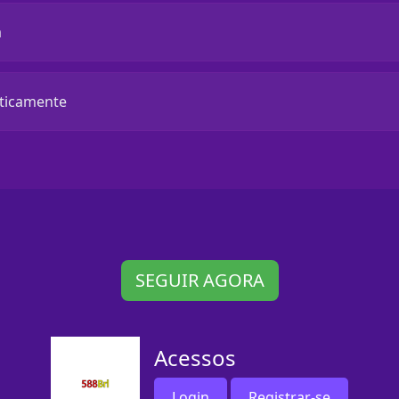
a
aticamente
SEGUIR AGORA
Acessos
Login
Registrar-se