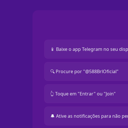
📱 Baixe o app Telegram no seu disp
🔍 Procure por "@588BrlOficial"
👆 Toque em "Entrar" ou "Join"
🔔 Ative as notificações para não p