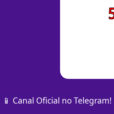
📱 Canal Oficial no Telegram!