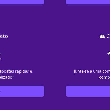
reto
👥 
t
espostas rápidas e
Junte-se a uma com
lizado!
compa
e