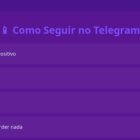
📱 Como Seguir no Telegram
ositivo
erder nada