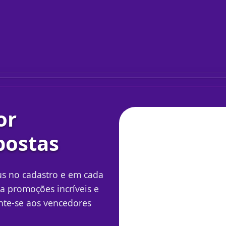
or
postas
us no cadastro e em cada
a promoções incríveis e
unte-se aos vencedores