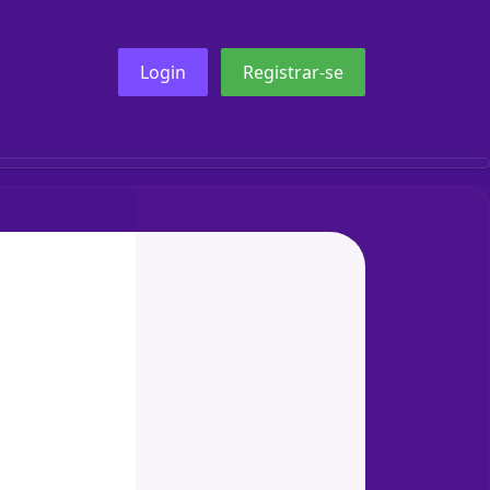
Login
Registrar-se