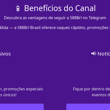
📱 Benefícios do Canal
Descubra as vantagens de seguir a 588Brl no Telegram
álida — a 588Brl Brasil oferece saques rápidos, promoções
sivos
📢 Notí
m, promoções especiais
Fique por dentro d
s únicos!
eventos d