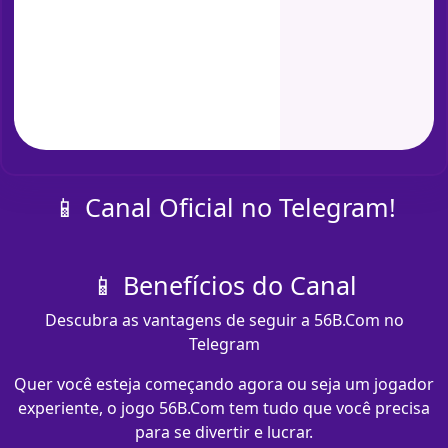
📱 Canal Oficial no Telegram!
📱 Benefícios do Canal
Descubra as vantagens de seguir a 56B.Com no
Telegram
Quer você esteja começando agora ou seja um jogador
experiente, o jogo 56B.Com tem tudo que você precisa
para se divertir e lucrar.