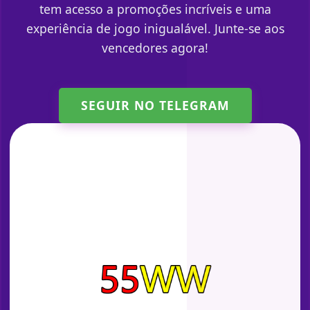
tem acesso a promoções incríveis e uma
experiência de jogo inigualável. Junte-se aos
vencedores agora!
SEGUIR NO TELEGRAM