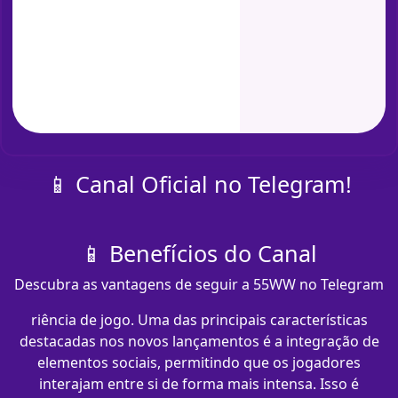
📱 Canal Oficial no Telegram!
📱 Benefícios do Canal
Descubra as vantagens de seguir a 55WW no Telegram
riência de jogo. Uma das principais características
destacadas nos novos lançamentos é a integração de
elementos sociais, permitindo que os jogadores
interajam entre si de forma mais intensa. Isso é