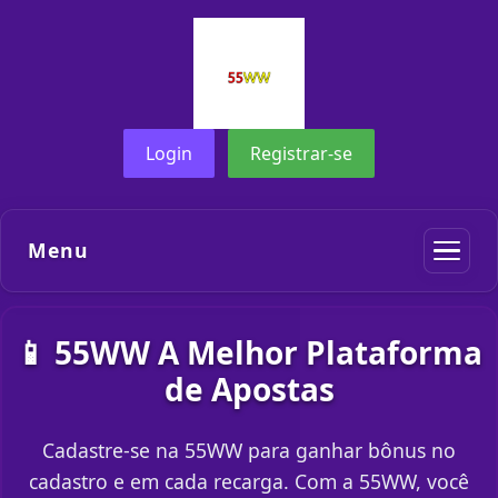
Login
Registrar-se
Menu
📱 55WW A Melhor Plataforma
de Apostas
Cadastre-se na 55WW para ganhar bônus no
cadastro e em cada recarga. Com a 55WW, você