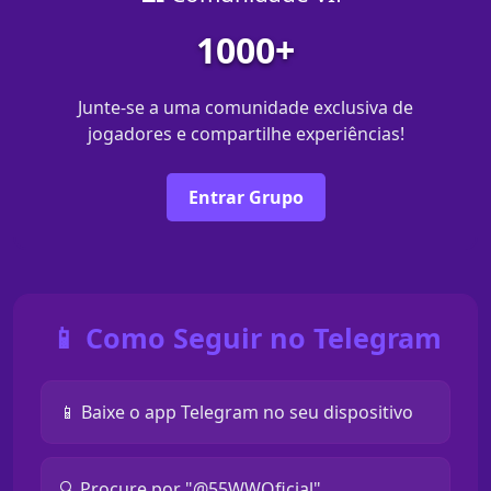
1000+
Junte-se a uma comunidade exclusiva de
jogadores e compartilhe experiências!
Entrar Grupo
📱 Como Seguir no Telegram
📱 Baixe o app Telegram no seu dispositivo
🔍 Procure por "@55WWOficial"