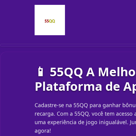
📱 55QQ A Melho
Plataforma de A
Cadastre-se na 55QQ para ganhar bônu
recarga. Com a 55QQ, você tem acesso a
uma experiência de jogo inigualável. J
agora!