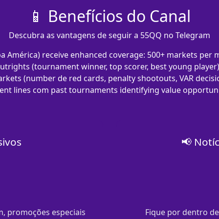
📱 Benefícios do Canal
Descubra as vantagens de seguir a 55QQ no Telegram
a América) receive enhanced coverage: 500+ markets per m
trights (tournament winner, top scorer, best young player),
arkets (number de red cards, penalty shootouts, VAR decisio
ent lines com past tournaments identifying value opportuni
sivos
📢 Notí
m, promoções especiais
Fique por dentro d