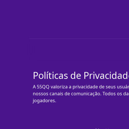
Políticas de Privacida
A 55QQ valoriza a privacidade de seus usu
nossos canais de comunicação. Todos os dad
jogadores.