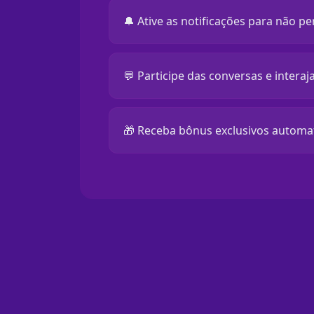
🔔 Ative as notificações para não p
💬 Participe das conversas e interaj
🎁 Receba bônus exclusivos autom