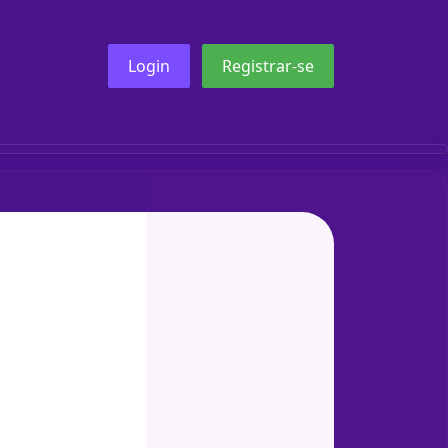
Login
Registrar-se