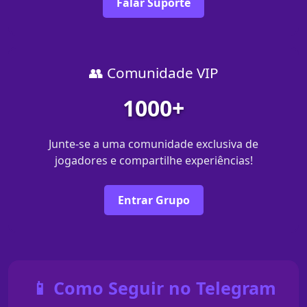
Falar Suporte
👥 Comunidade VIP
1000+
Junte-se a uma comunidade exclusiva de
jogadores e compartilhe experiências!
Entrar Grupo
📱 Como Seguir no Telegram