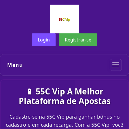
Login
Registrar-se
Menu
📱 55C Vip A Melhor
Plataforma de Apostas
Cadastre-se na 55C Vip para ganhar bônus no
cadastro e em cada recarga. Com a 55C Vip, você