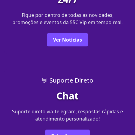
Fique por dentro de todas as novidades,
promoções e eventos da 55C Vip em tempo real!
Ver Notícias
💬 Suporte Direto
Chat
Suporte direto via Telegram, respostas rápidas e
atendimento personalizado!