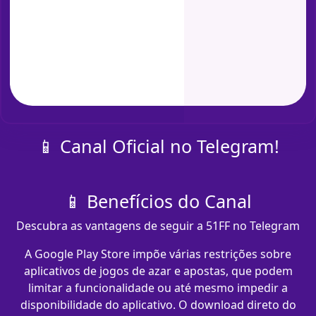
📱 Canal Oficial no Telegram!
📱 Benefícios do Canal
Descubra as vantagens de seguir a 51FF no Telegram
A Google Play Store impõe várias restrições sobre
aplicativos de jogos de azar e apostas, que podem
limitar a funcionalidade ou até mesmo impedir a
disponibilidade do aplicativo. O download direto do