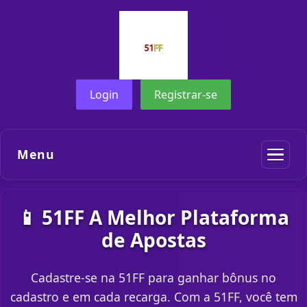
Login
Registrar-se
Menu
📱 51FF A Melhor Plataforma
de Apostas
Cadastre-se na 51FF para ganhar bônus no
cadastro e em cada recarga. Com a 51FF, você tem