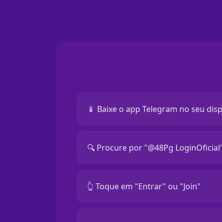
📱 Baixe o app Telegram no seu disp
🔍 Procure por "@48Pg LoginOficial
👆 Toque em "Entrar" ou "Join"