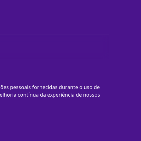
ções pessoais fornecidas durante o uso de
elhoria contínua da experiência de nossos