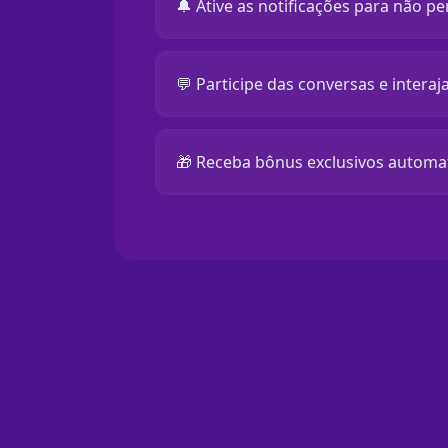
🔔 Ative as notificações para não p
💬 Participe das conversas e interaj
🎁 Receba bônus exclusivos autom