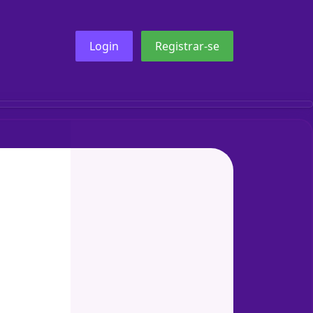
Login
Registrar-se