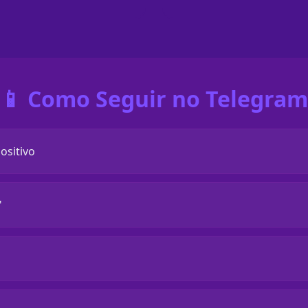
📱 Como Seguir no Telegram
ositivo
"