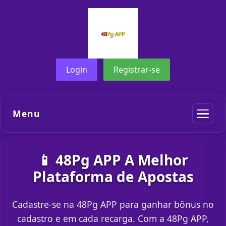
Login
Registrar-se
Menu
📱 48Pg APP A Melhor
Plataforma de Apostas
Cadastre-se na 48Pg APP para ganhar bônus no
cadastro e em cada recarga. Com a 48Pg APP,