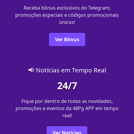
Receba bônus exclusivos do Telegram,
promoções especiais e códigos promocionais
únicos!
Ver Bônus
📢 Notícias em Tempo Real
24/7
Fique por dentro de todas as novidades,
promoções e eventos da 48Pg APP em tempo
real!
Ver Notícias