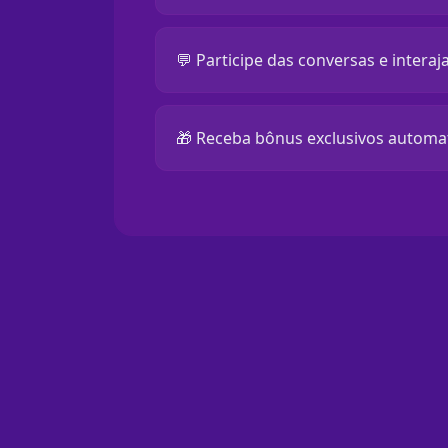
💬 Participe das conversas e interaj
🎁 Receba bônus exclusivos autom