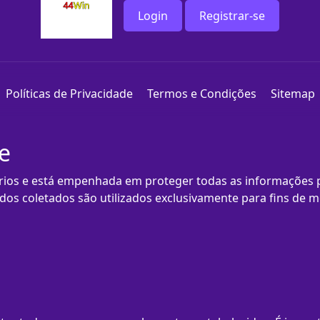
Login
Registrar-se
Políticas de Privacidade
Termos e Condições
Sitemap
de
ários e está empenhada em proteger todas as informações 
os coletados são utilizados exclusivamente para fins de m