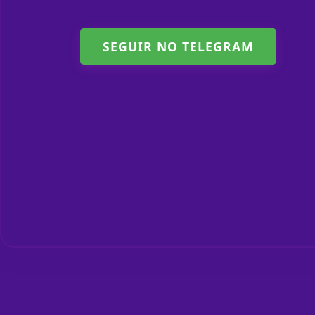
SEGUIR NO TELEGRAM