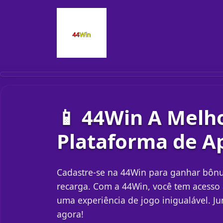
📱 44Win A Melh
Plataforma de A
Cadastre-se na 44Win para ganhar bônu
recarga. Com a 44Win, você tem acesso 
uma experiência de jogo inigualável. J
agora!