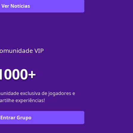
Ver Notícias
Comunidade VIP
1000+
unidade exclusiva de jogadores e
rtilhe experiências!
Entrar Grupo