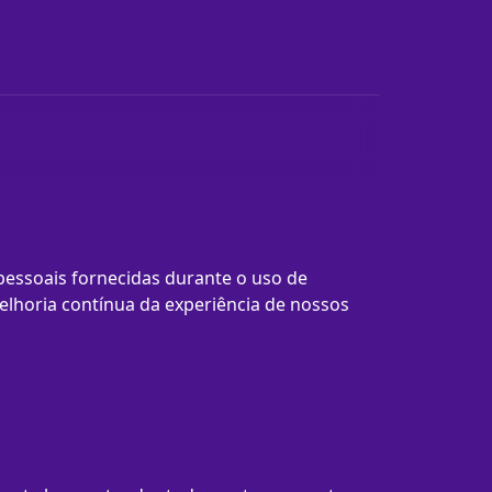
pessoais fornecidas durante o uso de
elhoria contínua da experiência de nossos