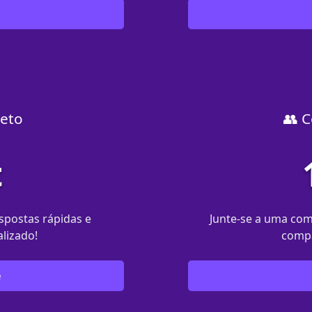
reto
👥 
t
espostas rápidas e
Junte-se a uma com
lizado!
compa
e