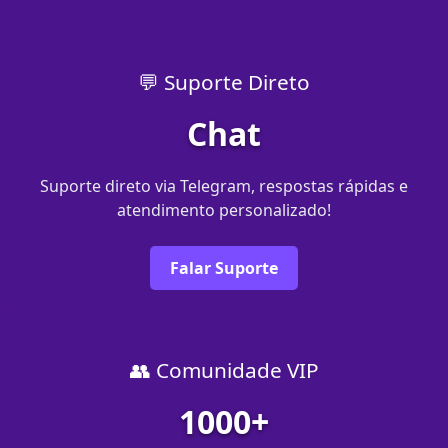
💬 Suporte Direto
Chat
Suporte direto via Telegram, respostas rápidas e
atendimento personalizado!
Falar Suporte
👥 Comunidade VIP
1000+