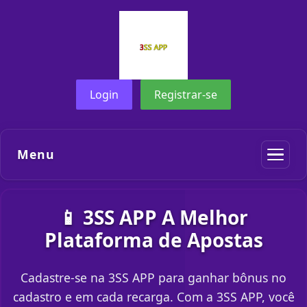
Login
Registrar-se
Menu
📱 3SS APP A Melhor
Plataforma de Apostas
Cadastre-se na 3SS APP para ganhar bônus no
cadastro e em cada recarga. Com a 3SS APP, você