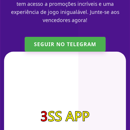
tem acesso a promoções incríveis e uma
experiência de jogo inigualável. Junte-se aos
vencedores agora!
SEGUIR NO TELEGRAM