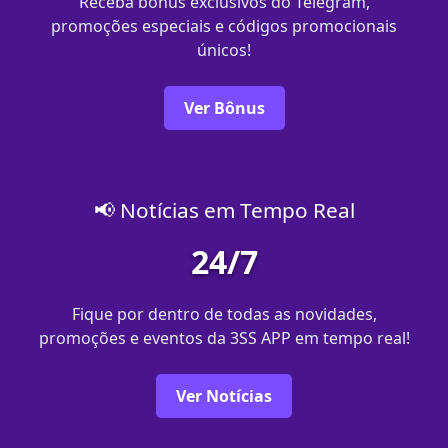
Receba bônus exclusivos do Telegram,
promoções especiais e códigos promocionais
únicos!
Ver Bônus
📢 Notícias em Tempo Real
24/7
Fique por dentro de todas as novidades,
promoções e eventos da 3SS APP em tempo real!
Ver Notícias