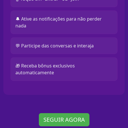
🔔 Ative as notificações para não perder
nada
💬 Participe das conversas e interaja
🎁 Receba bônus exclusivos
automaticamente
SEGUIR AGORA