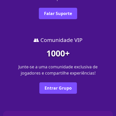
Falar Suporte
👥 Comunidade VIP
1000+
Junte-se a uma comunidade exclusiva de
jogadores e compartilhe experiências!
Entrar Grupo