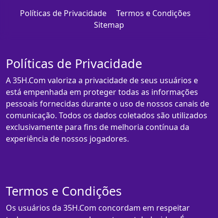
Políticas de Privacidade
Termos e Condições
Sitemap
Políticas de Privacidade
A 35H.Com valoriza a privacidade de seus usuários e
está empenhada em proteger todas as informações
pessoais fornecidas durante o uso de nossos canais de
comunicação. Todos os dados coletados são utilizados
exclusivamente para fins de melhoria contínua da
experiência de nossos jogadores.
Termos e Condições
Os usuários da 35H.Com concordam em respeitar