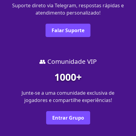
Suporte direto via Telegram, respostas rápidas e
atendimento personalizado!
Falar Suporte
👥 Comunidade VIP
1000+
Junte-se a uma comunidade exclusiva de
jogadores e compartilhe experiências!
Entrar Grupo