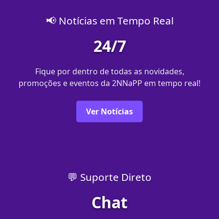
📢 Notícias em Tempo Real
24/7
Fique por dentro de todas as novidades,
promoções e eventos da 2NNaPP em tempo real!
Ver Notícias
💬 Suporte Direto
Chat