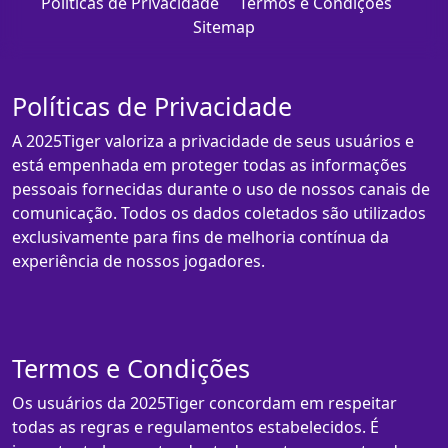
Políticas de Privacidade
Termos e Condições
Sitemap
Políticas de Privacidade
A 2025Tiger valoriza a privacidade de seus usuários e
está empenhada em proteger todas as informações
pessoais fornecidas durante o uso de nossos canais de
comunicação. Todos os dados coletados são utilizados
exclusivamente para fins de melhoria contínua da
experiência de nossos jogadores.
Termos e Condições
Os usuários da 2025Tiger concordam em respeitar
todas as regras e regulamentos estabelecidos. É