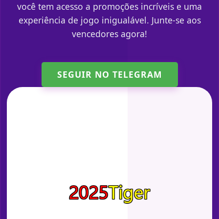
você tem acesso a promoções incríveis e uma
experiência de jogo inigualável. Junte-se aos
vencedores agora!
SEGUIR NO TELEGRAM