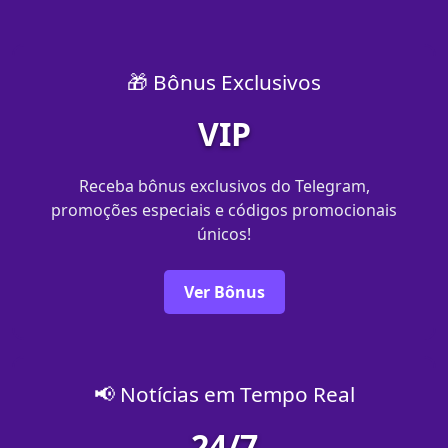
🎁 Bônus Exclusivos
VIP
Receba bônus exclusivos do Telegram,
promoções especiais e códigos promocionais
únicos!
Ver Bônus
📢 Notícias em Tempo Real
24/7