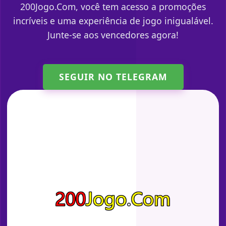
200Jogo.Com, você tem acesso a promoções
incríveis e uma experiência de jogo inigualável.
Junte-se aos vencedores agora!
SEGUIR NO TELEGRAM