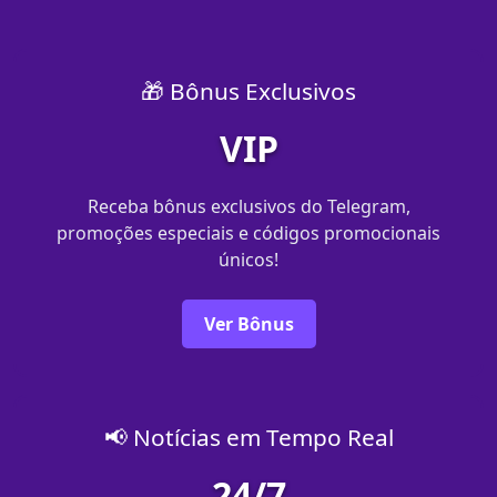
🎁 Bônus Exclusivos
VIP
Receba bônus exclusivos do Telegram,
promoções especiais e códigos promocionais
únicos!
Ver Bônus
📢 Notícias em Tempo Real
24/7