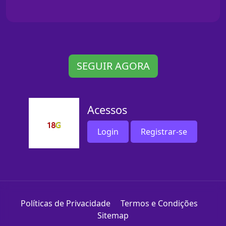
SEGUIR AGORA
Acessos
Login
Registrar-se
Políticas de Privacidade
Termos e Condições
Sitemap