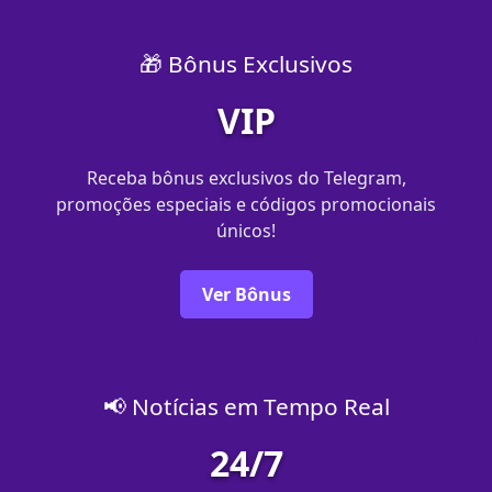
🎁 Bônus Exclusivos
VIP
Receba bônus exclusivos do Telegram,
promoções especiais e códigos promocionais
únicos!
Ver Bônus
📢 Notícias em Tempo Real
24/7