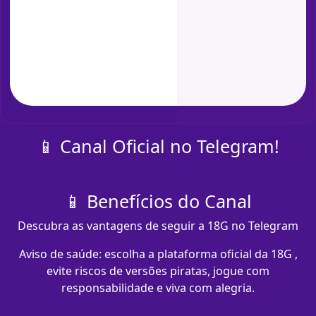
📱 Canal Oficial no Telegram!
📱 Benefícios do Canal
Descubra as vantagens de seguir a 18G no Telegram
Aviso de saúde: escolha a plataforma oficial da 18G ,
evite riscos de versões piratas, jogue com
responsabilidade e viva com alegria.