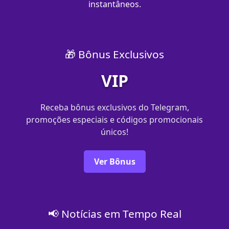
instantâneos.
🎁 Bônus Exclusivos
VIP
Receba bônus exclusivos do Telegram,
promoções especiais e códigos promocionais
únicos!
Ver Bônus
📢 Notícias em Tempo Real