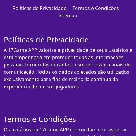
Políticas de Privacidade
Termos e Condições
Sitemap
Políticas de Privacidade
A 17Game APP valoriza a privacidade de seus usuários e
está empenhada em proteger todas as informações
pessoais fornecidas durante o uso de nossos canais de
comunicação. Todos os dados coletados são utilizados
exclusivamente para fins de melhoria contínua da
experiência de nossos jogadores.
Termos e Condições
Os usuários da 17Game APP concordam em respeitar