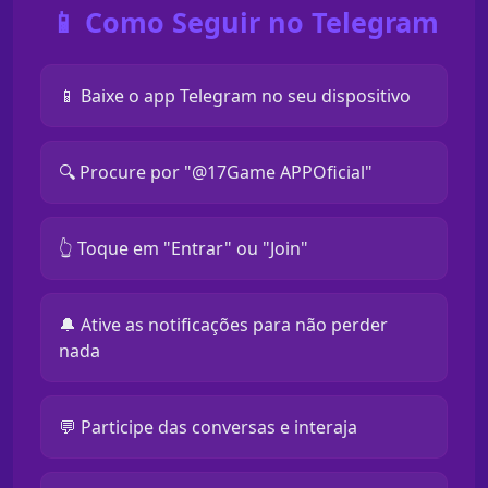
📱 Como Seguir no Telegram
📱 Baixe o app Telegram no seu dispositivo
🔍 Procure por "@17Game APPOficial"
👆 Toque em "Entrar" ou "Join"
🔔 Ative as notificações para não perder
nada
💬 Participe das conversas e interaja