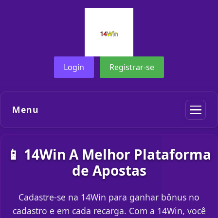
Login
Registrar-se
Menu
📱 14Win A Melhor Plataforma
de Apostas
Cadastre-se na 14Win para ganhar bônus no
cadastro e em cada recarga. Com a 14Win, você