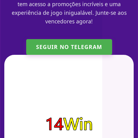
tem acesso a promoções incríveis e uma
experiência de jogo inigualável. Junte-se aos
vencedores agora!
SEGUIR NO TELEGRAM