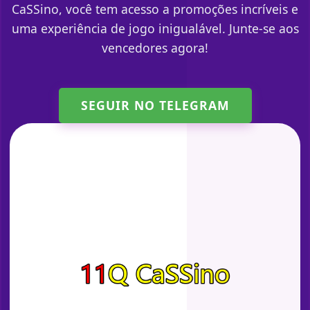
CaSSino, você tem acesso a promoções incríveis e
uma experiência de jogo inigualável. Junte-se aos
vencedores agora!
SEGUIR NO TELEGRAM