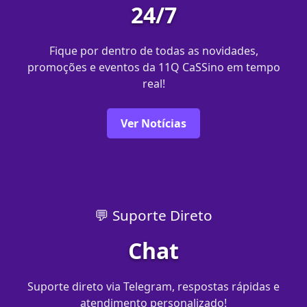
24/7
Fique por dentro de todas as novidades,
promoções e eventos da 11Q CaSSino em tempo
real!
Ver Notícias
💬 Suporte Direto
Chat
Suporte direto via Telegram, respostas rápidas e
atendimento personalizado!