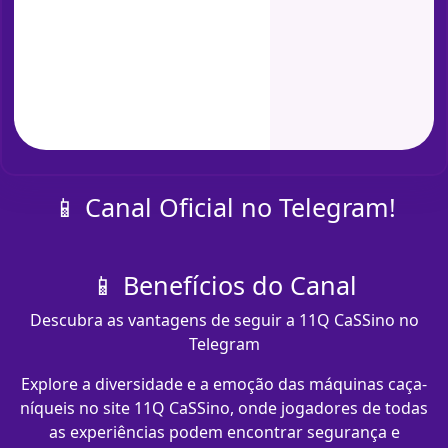
📱 Canal Oficial no Telegram!
📱 Benefícios do Canal
Descubra as vantagens de seguir a 11Q CaSSino no
Telegram
Explore a diversidade e a emoção das máquinas caça-
níqueis no site 11Q CaSSino, onde jogadores de todas
as experiências podem encontrar segurança e