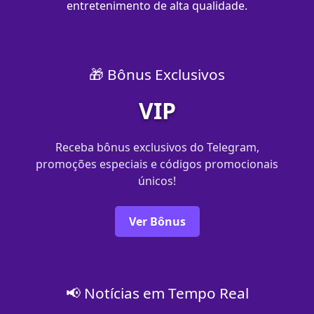
entretenimento de alta qualidade.
🎁 Bônus Exclusivos
VIP
Receba bônus exclusivos do Telegram,
promoções especiais e códigos promocionais
únicos!
Ver Bônus
📢 Notícias em Tempo Real