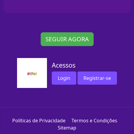
SEGUIR AGORA
Acessos
Login
Registrar-se
Políticas de Privacidade
Termos e Condições
Sitemap