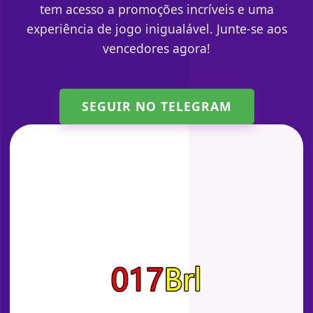
tem acesso a promoções incríveis e uma
experiência de jogo inigualável. Junte-se aos
vencedores agora!
SEGUIR NO TELEGRAM