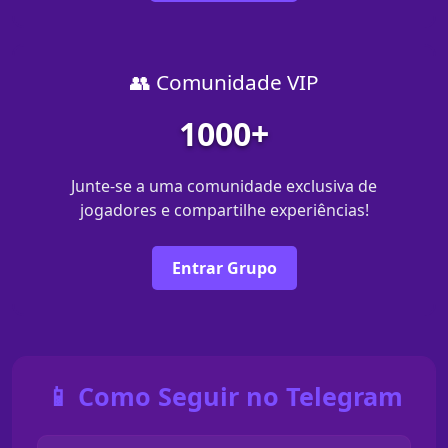
👥 Comunidade VIP
1000+
Junte-se a uma comunidade exclusiva de
jogadores e compartilhe experiências!
Entrar Grupo
📱 Como Seguir no Telegram